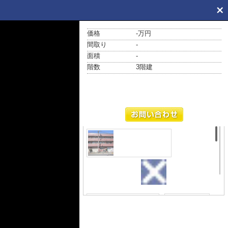
価格
-万円
間取り
-
面積
-
階数
3階建
外観
朱色タイルのマ
ンション