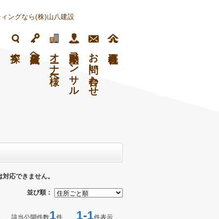
ィングなら(株)山八建設
フ
探す
入居者様へ
オーナー様へ
不動産コンサル
お問い合わせ
は対応できません。
並び順：
1
1-1
該当公開件数
件
件表示