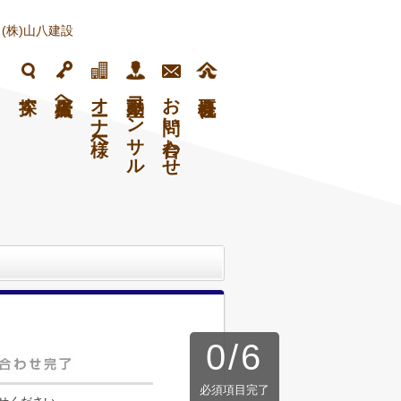
(株)山八建設
フ
探す
入居者様へ
オーナー様へ
不動産コンサル
お問い合わせ
0
/
6
必須項目完了