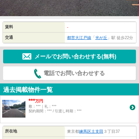
賃料
-
交通
都営大江戸線
「
光が丘
」駅 徒歩22分
メールでお問い合わせする(無料)
電話でお問い合わせする
過去掲載物件一覧
***
万円
敷：***｜礼：***
契約期間：*** / 引渡し時期：***
所在地
東京都
練馬区
土支田
３丁目37