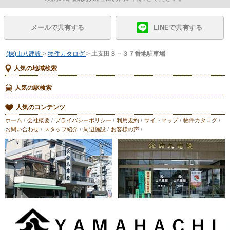
メールで共有する
LINEで共有する
(株)山八建設
>
物件カタログ
>
土支田３－３７番地駐車場
人気の地域検索
人気の駅検索
人気のコンテンツ
ホーム
/
会社概要
/
プライバシーポリシー
/
利用規約
/
サイトマップ
/
物件カタログ
/
お問い合わせ
/
スタッフ紹介
/
周辺施設
/
お客様の声
/