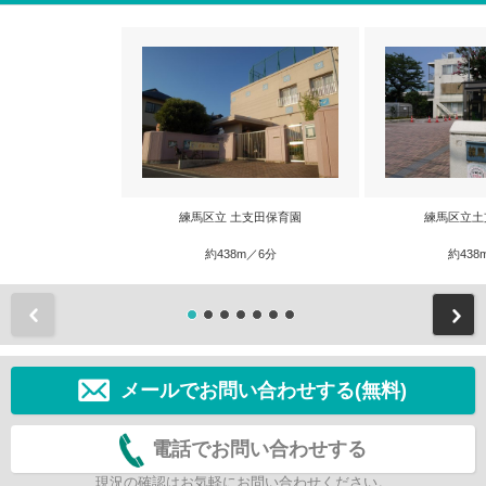
練馬区立 土支田保育園
練馬区立土
約438m／6分
約438
前
メールでお問い合わせする(無料)
電話でお問い合わせする
現況の確認はお気軽にお問い合わせください。