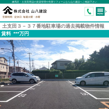
練馬区・土支田周辺の賃貸管理や売買リフォームなら山八建設へご相談下さい
-
営業時間:
定休日:
毎週火曜・水曜
土支田３－３７番地駐車場の過去掲載物件情報
賃料
***
万円