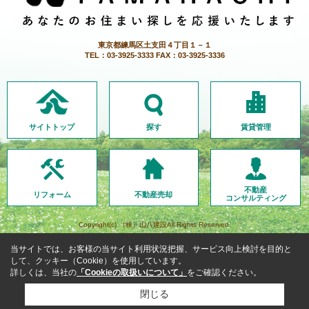
東京都練馬区土支田４丁目１－１
TEL：03-3925-3333 FAX：03-3925-3336
サイトトップ
探す
賃貸管理
不動産
リフォーム
不動産売却
コンサルティング
Copyright(c) （株）山八建設All Rights Reserved.
当サイトでは、お客様の当サイト利用状況把握、サービス向上検討を目的と
して、クッキー（Cookie）を使用しています。
詳しくは、当社の
「Cookieの取扱いについて」
をご確認ください。
閉じる