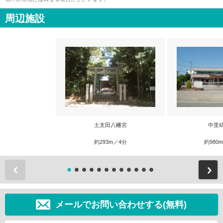
周辺施設
土支田八幡宮
中里
約293m／4分
約980
前
メールでお問い合わせする(無料)