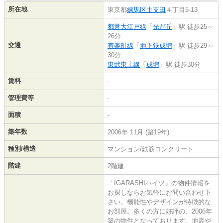
所在地
東京都
練馬区
土支田
４丁目5-13
都営大江戸線
「
光が丘
」駅 徒歩25～
26分
交通
有楽町線
「
地下鉄成増
」駅 徒歩29～
30分
東武東上線
「
成増
」駅 徒歩30分
賃料
-
管理費等
-
面積
-
築年数
2006年 11月 (築19年)
種別/構造
マンション/鉄筋コンクリート
階建
2階建
「IGARASHIハイツ」の物件情報を
お探しならお気軽にお問い合わせ下
さい。機能性やデザインが特徴的な
お部屋。多くの方に好評の、2006年
築の物件となっております。地震や