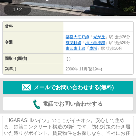
1 / 2
賃料
-
都営大江戸線
「
光が丘
」駅 徒歩26分
交通
有楽町線
「
地下鉄成増
」駅 徒歩29分
東武東上線
「
成増
」駅 徒歩30分
間取り(面積)
-(-)
築年月
2006年 11月(築19年)
メールでお問い合わせする(無料)
電話でお問い合わせする
「IGARASHIハイツ」のここがイチオシ。安心して住め
る、鉄筋コンクリート構造の物件です。防犯対策の行き届
いた造りがポイント。賃貸物件をお探しなら、当社にお任