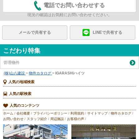
電話でお問い合わせする
現況の確認はお気軽にお問い合わせください。
メールで共有する
LINEで共有する
こだわり特集
管理物件
(株)山八建設
>
物件カタログ
>
IGARASHIハイツ
人気の地域検索
人気の駅検索
人気のコンテンツ
ホーム
/
会社概要
/
プライバシーポリシー
/
利用規約
/
サイトマップ
/
物件カタログ
/
お問い合わせ
/
スタッフ紹介
/
周辺施設
/
お客様の声
/