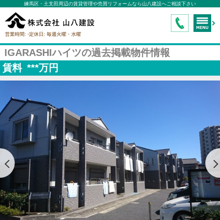
練馬区・土支田周辺の賃貸管理や売買リフォームなら山八建設へご相談下さい
-
営業時間:
定休日:
毎週火曜・水曜
IGARASHIハイツの過去掲載物件情報
賃料
***
万円