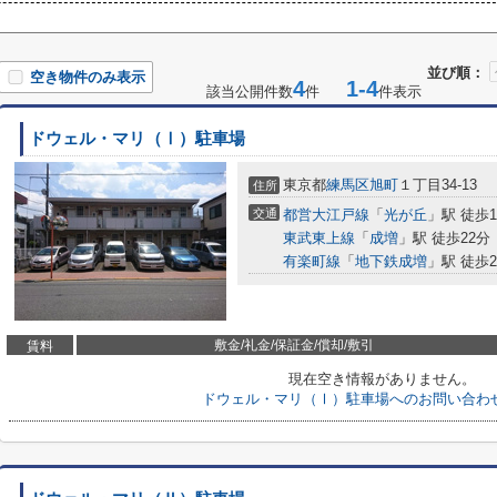
並び順：
空き物件のみ表示
4
1-4
該当公開件数
件
件表示
ドウェル・マリ（Ⅰ）駐車場
東京都
練馬区
旭町
１丁目34-13
住所
交通
都営大江戸線
「
光が丘
」駅 徒歩1
東武東上線
「
成増
」駅 徒歩22分
有楽町線
「
地下鉄成増
」駅 徒歩2
敷金/礼金/保証金/償却/敷引
賃料
現在空き情報がありません。
ドウェル・マリ（Ⅰ）駐車場へのお問い合わ