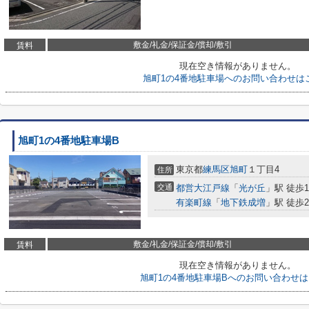
敷金/礼金/保証金/償却/敷引
賃料
現在空き情報がありません。
旭町1の4番地駐車場へのお問い合わせは
旭町1の4番地駐車場B
東京都
練馬区
旭町
１丁目4
住所
交通
都営大江戸線
「
光が丘
」駅 徒歩1
有楽町線
「
地下鉄成増
」駅 徒歩2
敷金/礼金/保証金/償却/敷引
賃料
現在空き情報がありません。
旭町1の4番地駐車場Bへのお問い合わせ