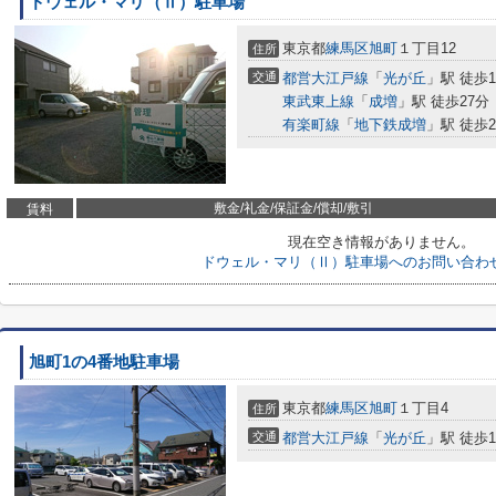
ドウェル・マリ（Ⅱ）駐車場
東京都
練馬区
旭町
１丁目12
住所
交通
都営大江戸線
「
光が丘
」駅 徒歩1
東武東上線
「
成増
」駅 徒歩27分
有楽町線
「
地下鉄成増
」駅 徒歩2
敷金/礼金/保証金/償却/敷引
賃料
現在空き情報がありません。
ドウェル・マリ（Ⅱ）駐車場へのお問い合わ
旭町1の4番地駐車場
東京都
練馬区
旭町
１丁目4
住所
交通
都営大江戸線
「
光が丘
」駅 徒歩1