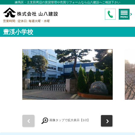
練馬区・土支田周辺の賃貸管理や売買リフォームなら山八建設へご相談下さい
-
営業時間:
定休日:
毎週火曜・水曜
豊渓小学校
前
次
画像タップで拡大表示【
1
/2】