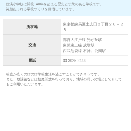
豊渓小学校は開校140年を超える歴史と伝統のある学校です。
笑顔あふれる学校づくりを目指しています。
東京都練馬区土支田２丁目２６－２
所在地
８
都営大江戸線 光が丘駅
交通
東武東上線 成増駅
西武池袋線 石神井公園駅
電話
03-3925-2444
校庭が広くのびのび学校生活を過ごすことができそうです。
また、放課後などは校庭開放を行っており、地域の憩いの場としてもして
もご利用いただけます。