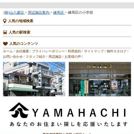
(株)山八建設
>
周辺施設案内
>
練馬区
>
練馬区の小学校
人気の地域検索
人気の駅検索
人気のコンテンツ
ホーム
/
会社概要
/
プライバシーポリシー
/
利用規約
/
サイトマップ
/
物件カタログ
/
お問い合わせ
/
スタッフ紹介
/
周辺施設
/
お客様の声
/