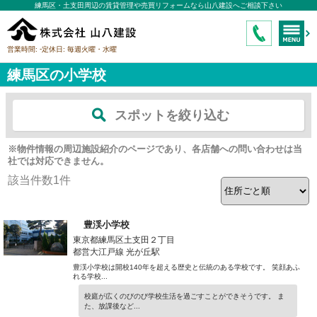
練馬区・土支田周辺の賃貸管理や売買リフォームなら山八建設へご相談下さい
-
営業時間:
定休日:
毎週火曜・水曜
練馬区の小学校
スポットを絞り込む
※物件情報の周辺施設紹介のページであり、各店舗への問い合わせは当
社では対応できません。
該当件数
1
件
豊渓小学校
東京都練馬区土支田２丁目
都営大江戸線 光が丘駅
豊渓小学校は開校140年を超える歴史と伝統のある学校です。 笑顔あふ
れる学校...
校庭が広くのびのび学校生活を過ごすことができそうです。 ま
た、放課後など...