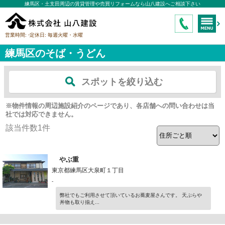
練馬区・土支田周辺の賃貸管理や売買リフォームなら山八建設へご相談下さい
-
営業時間:
定休日:
毎週火曜・水曜
練馬区のそば・うどん
スポットを絞り込む
※物件情報の周辺施設紹介のページであり、各店舗への問い合わせは当
社では対応できません。
該当件数
1
件
やぶ重
東京都練馬区大泉町１丁目
-
弊社でもご利用させて頂いているお蕎麦屋さんです。 天ぷらや
丼物も取り揃え...