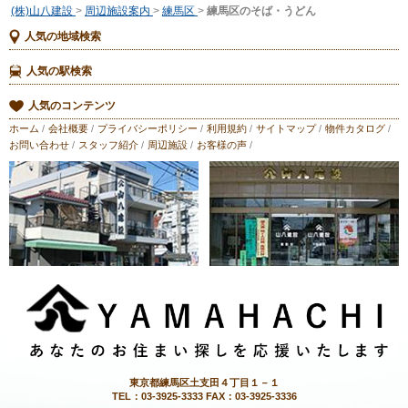
(株)山八建設
>
周辺施設案内
>
練馬区
>
練馬区のそば・うどん
人気の地域検索
人気の駅検索
人気のコンテンツ
ホーム
/
会社概要
/
プライバシーポリシー
/
利用規約
/
サイトマップ
/
物件カタログ
/
お問い合わせ
/
スタッフ紹介
/
周辺施設
/
お客様の声
/
東京都練馬区土支田４丁目１－１
TEL：03-3925-3333 FAX：03-3925-3336