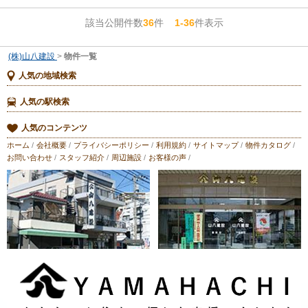
該当公開件数
36
件
1-36
件表示
(株)山八建設
>
物件一覧
人気の地域検索
人気の駅検索
人気のコンテンツ
ホーム
/
会社概要
/
プライバシーポリシー
/
利用規約
/
サイトマップ
/
物件カタログ
/
お問い合わせ
/
スタッフ紹介
/
周辺施設
/
お客様の声
/