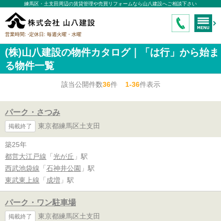
練馬区・土支田周辺の賃貸管理や売買リフォームなら山八建設へご相談下さい
-
営業時間:
定休日:
毎週火曜・水曜
(株)山八建設の物件カタログ｜「は行」から始ま
る物件一覧
該当公開件数
36
件
1-36
件表示
パーク・さつみ
東京都練馬区土支田
掲載終了
築25年
都営大江戸線
「
光が丘
」駅
西武池袋線
「
石神井公園
」駅
東武東上線
「
成増
」駅
パーク・ワン駐車場
東京都練馬区土支田
掲載終了