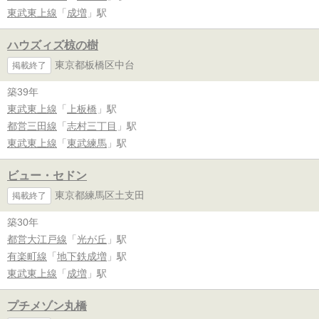
東武東上線
「
成増
」駅
ハウズィズ椋の樹
東京都板橋区中台
掲載終了
築39年
東武東上線
「
上板橋
」駅
都営三田線
「
志村三丁目
」駅
東武東上線
「
東武練馬
」駅
ビュー・セドン
東京都練馬区土支田
掲載終了
築30年
都営大江戸線
「
光が丘
」駅
有楽町線
「
地下鉄成増
」駅
東武東上線
「
成増
」駅
プチメゾン丸橋