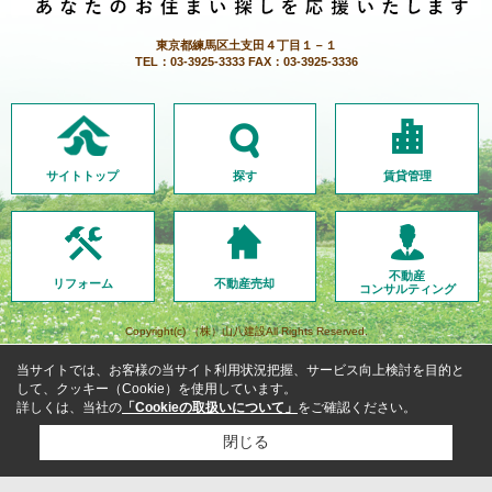
東京都練馬区土支田４丁目１－１
TEL：03-3925-3333 FAX：03-3925-3336
サイトトップ
探す
賃貸管理
不動産
リフォーム
不動産売却
コンサルティング
Copyright(c) （株）山八建設All Rights Reserved.
当サイトでは、お客様の当サイト利用状況把握、サービス向上検討を目的と
して、クッキー（Cookie）を使用しています。
詳しくは、当社の
「Cookieの取扱いについて」
をご確認ください。
閉じる