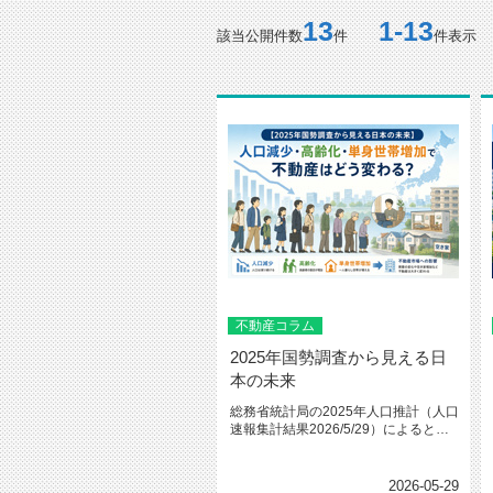
13
1-13
該当公開件数
件
件表示
不動産コラム
2025年国勢調査から見える日
本の未来
総務省統計局の2025年人口推計（人口
速報集計結果2026/5/29）によると、
日本の総人口は約1...
2026-05-29