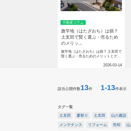
不動産コラム
旗竿地（はたざおち）は損？
土支田で賢く選ぶ・売るため
のメリッ...
旗竿地（はたざおち）は損？ 土支田で
賢く選ぶ・売るためのメリットとデメ
リット解説 土...
2026-03-14
13
1-13
該当公開件数
件
件表示
タグ一覧
土支田
夏祭り
土支田
山八建設
メンテナンス
リフォーム
売却
山