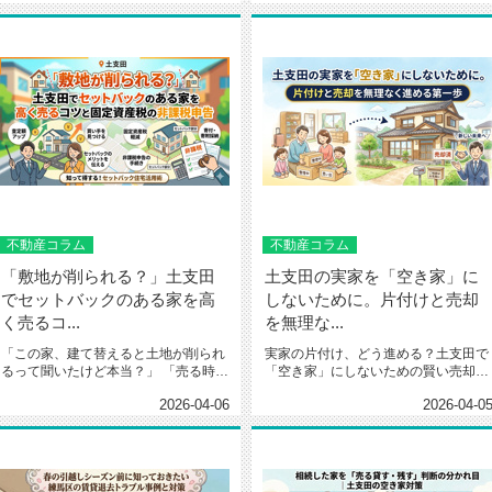
不動産コラム
不動産コラム
「敷地が削られる？」土支田
土支田の実家を「空き家」に
でセットバックのある家を高
しないために。片付けと売却
く売るコ...
を無理な...
「この家、建て替えると土地が削られ
実家の片付け、どう進める？土支田で
るって聞いたけど本当？」 「売る時
「空き家」にしないための賢い売却・
に、敷地が狭くなるって言...
整理の第一歩 地元密着...
2026-04-06
2026-04-0