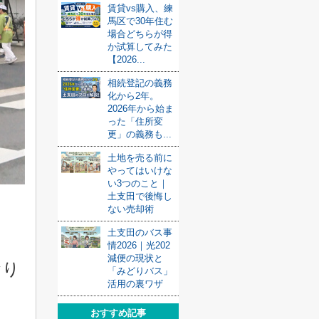
賃貸vs購入、練
馬区で30年住む
場合どちらが得
か試算してみた
【2026...
相続登記の義務
化から2年。
2026年から始ま
った「住所変
更」の義務も...
土地を売る前に
やってはいけな
い3つのこと｜
土支田で後悔し
ない売却術
土支田のバス事
情2026｜光202
減便の現状と
おり
「みどりバス」
活用の裏ワザ
おすすめ記事