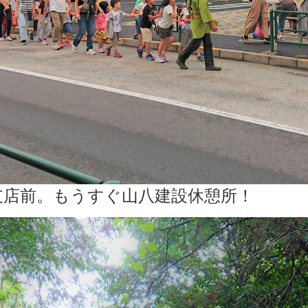
支店前。もうすぐ山八建設休憩所！