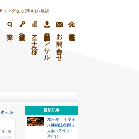
ィングなら(株)山八建設
フ
探す
入居者様へ
オーナー様へ
不動産コンサル
お問い合わせ
最新記事
次へ ≫
2026年 土支田
八幡納涼盆踊り
大会（2日目・
-10-06
片付け）