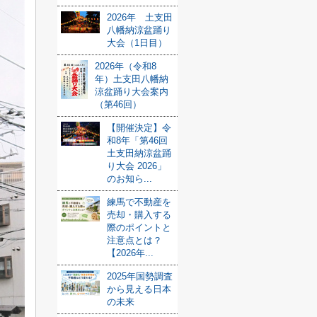
2026年 土支田
八幡納涼盆踊り
大会（1日目）
2026年（令和8
年）土支田八幡納
涼盆踊り大会案内
（第46回）
【開催決定】令
和8年「第46回
土支田納涼盆踊
り大会 2026」
のお知ら...
練馬で不動産を
売却・購入する
際のポイントと
注意点とは？
【2026年...
2025年国勢調査
から見える日本
の未来