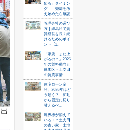
める」タイミン
グ——売却を考
え始めたら確認
管理会社の選び
方｜練馬区で賃
貸経営を長く続
けるためのポイ
ント【2...
「家賃、また上
がるの？」2026
年の賃料動向と
練馬区・土支田
の賃貸事情
住宅ローン金
利、2026年はど
う動く？｜変動
から固定に切り
替えるべ...
て出
境界標が消えて
いる！？土支田
の古い家・土地