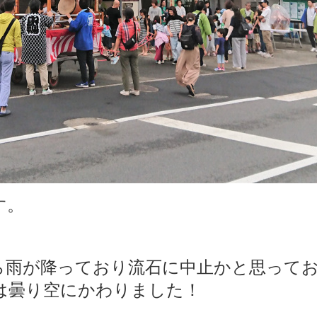
す。
ら雨が降っており流石に中止
かと思って
は曇り空にかわりました！