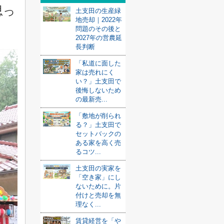
思っ
土支田の生産緑
地売却｜2022年
問題のその後と
2027年の営農延
長判断
「私道に面した
家は売れにく
い？」土支田で
後悔しないため
の最新売...
「敷地が削られ
る？」土支田で
セットバックの
ある家を高く売
るコツ...
土支田の実家を
「空き家」にし
ないために。片
付けと売却を無
理なく...
賃貸経営を「や