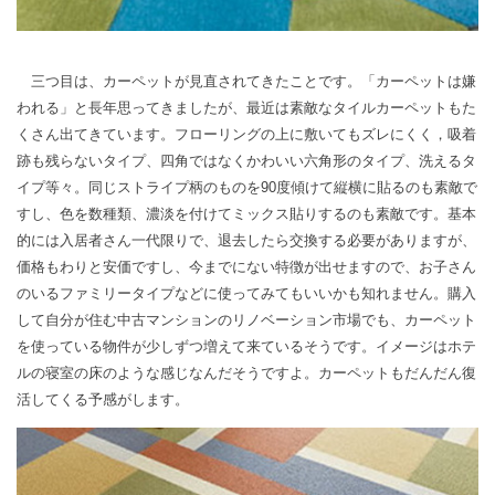
三つ目は、カーペットが見直されてきたことです。「カーペットは嫌
われる」と長年思ってきましたが、最近は素敵なタイルカーペットもた
くさん出てきています。フローリングの上に敷いてもズレにくく，吸着
跡も残らないタイプ、四角ではなくかわいい六角形のタイプ、洗えるタ
イプ等々。同じストライプ柄のものを90度傾けて縦横に貼るのも素敵で
すし、色を数種類、濃淡を付けてミックス貼りするのも素敵です。基本
的には入居者さん一代限りで、退去したら交換する必要がありますが、
価格もわりと安価ですし、今までにない特徴が出せますので、お子さん
のいるファミリータイプなどに使ってみてもいいかも知れません。購入
して自分が住む中古マンションのリノベーション市場でも、カーペット
を使っている物件が少しずつ増えて来ているそうです。イメージはホテ
ルの寝室の床のような感じなんだそうですよ。カーペットもだんだん復
活してくる予感がします。