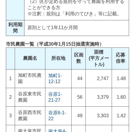
（2）区が定める規則を守って農園を利用する
ことができる方
※注釈：規則は「利用のてびき」等に記載。
利用期
原則として1年11か月間
間
市民農園一覧（平成30年1月15日抽選実施時）
面積
区画
応募
農園名
所在地
(平方メー
数
倍率
トル)
旭町市民農
旭町1-
1
44
2,747
1.48
園
12-12
谷原東市民
谷原1-
2
56
3,379
1.60
農園
21-27
谷原西市民
谷原6-1-
3
49
3,303
1.42
農園
22
南大泉市民
南大泉4-