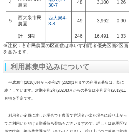
4
48
3,100
1.26
農園
30-7
西大泉市民
西大泉4-
5
49
3,962
0.90
農園
3-8
計 5園
246
16,491
1.33
※注釈：各市民農園の区画数は車いす利用者優先区画2区画
を含みます。
利用募集申込みについて
平成30年(2018)3月から令和2年(2020)1月までの利用者募集は、既に
終了しています。次期令和2年(2020)3月からの募集は令和元年(2019)11
月頃を予定です。
利用者が定員に達した場合でも農園で辞退者が出た場合に繰り上がっ
てご利用いただける順番待ち登録もございますので、詳しくは練馬区役
所本庁舎、都市農業課お問い合わせください。繰り上げのご連絡は収穫