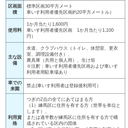
区画面
標準区画30平方メート
積
車いす利用者優先区画約20平方メートル）
1か月当たり1,600円
使用料
車いす利用者優先区画 1か月当たり1,100
円）
水道、クラブハウス（トイレ、休憩室、更衣
室、調理設備付き）、
主な設
農具庫（共用と個人用）、生け垣
備
※注釈：車いす利用者優先区画および車いす
利用者用駐車場あり
車での
禁止(車いす利用者は登録後利用可）
来園
つぎの2点の全てにあてはまる方
（1）練馬区に住所を有する方（世帯を単位と
します）、
利用資
または過半数が練馬区に住所を有する方で構
格
成されている区内の団体