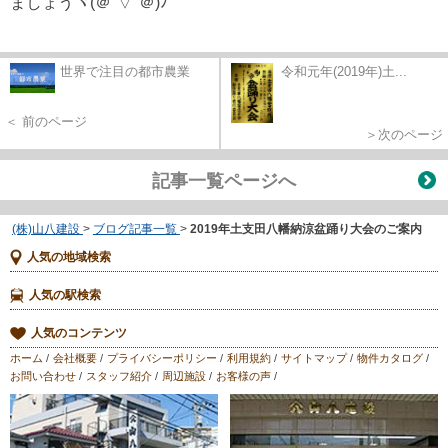
ましょうヾ(＠°▽°＠)ﾉ
世界で注目の都市農業
令和元年(2019年)土...
＜ 前のページ
＞次のページ
記事一覧ページへ
(株)山八建設
>
ブログ記事一覧
>
2019年土支田八幡納涼盆踊り大会のご案内
人気の地域検索
人気の駅検索
人気のコンテンツ
ホーム
/
会社概要
/
プライバシーポリシー
/
利用規約
/
サイトマップ
/
物件カタログ
/
お問い合わせ
/
スタッフ紹介
/
周辺施設
/
お客様の声
/