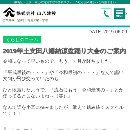
練馬区・土支田周辺の賃貸管理や売買リフォームなら山八建設へご相談下さい
-
営業時間:
定休日:
毎週火曜・水曜
DATE: 2019-06-09
くらしのコラム
2019年土支田八幡納涼盆踊り大会のご案内
令和になって早いもので、もう一ヵ月が経ちました。
「平成最後の・・・」や「令和最初の・・・」なんて謳い
文句が飛び交っていたのも
ひと段落したようで、
『流石にもう「令和最初の～」とか
使ってるとこないよね～（笑）』
なんて話を小耳に挟みましたが、敢えて踏み抜くスタイル
で！！！